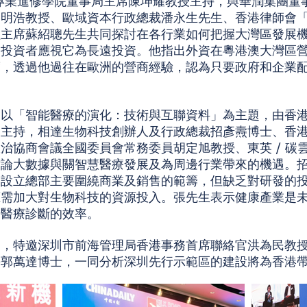
專業進修學院董事局主席陳坤耀教授主持，與華潤集團董
申明浩教授、歐域資本行政總裁潘永生先生、香港律師會
組主席蘇紹聰先生共同探討在各行業如何把握大灣區發展
，投資者應視它為長遠投資。他指出外資在粵港澳大灣區
度，透過他過往在歐洲的營商經驗，認為只要政府和企業
會以「智能醫療的演化：技術與互聯資料」為主題，由香
授主持，相達生物科技創辦人及行政總裁招彥燾博士、香
治協商會議全國委員會常務委員胡定旭教授、東英 / 碳
討論大數據與關智慧醫療發展及為周邊行業帶來的機遇。
港設立總部主要圍繞商業及銷售的範籌，但缺乏對研發的
應需加大對生物科技的資源投入。張先生表示健康產業是
升醫療診斷的效率。
節，特邀深圳市前海管理局香港事務首席聯絡官洪為民教
長郭萬達博士，一同分析深圳先行示範區的建設將為香港