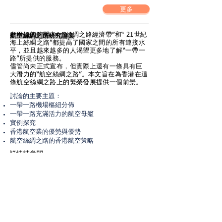
更多
在很短的時間內，“絲綢之路經濟帶”和“ 21世紀
航空絲綢之路研究論文
海上絲綢之路”都提高了國家之間的所有連接水
平，並且越來越多的人渴望更多地了解“一帶一
路”所提供的服務。
儘管尚未正式宣布，但實際上還有一條具有巨
大潛力的“航空絲綢之路”。本文旨在為香港在這
條航空絲綢之路上的繁榮發展提供一個前景。
討論的主要主題：
一帶一路機場樞紐分佈
一帶一路充滿活力的航空母艦
實例探究
香港航空業的優勢與優勢
航空絲綢之路的香港航空策略
詳情請參閱
更多
Commencement of the Silk Road Countries
Financial Index development （只限英文版）
（與中國商務中心的研究合作）
為了給投資者提供一個可理解且可比的指數，以