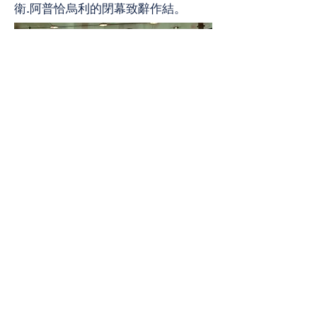
衛.阿普恰烏利的閉幕致辭作結。
2016年