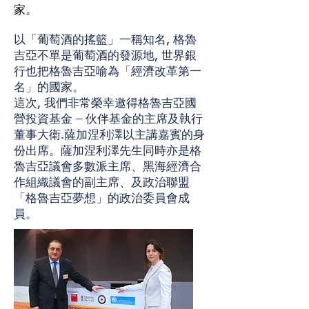
家。
以「葡萄酒的搖籃」一稱知名, 格魯
吉亞不單是葡萄酒的發源地, 世界銀
行也把格魯吉亞喻為「經濟改革第一
名」的國家。
這次, 我們非常榮幸邀得格魯吉亞國
營投資基金 – 伙伴基金的主席及執行
董事大衛.薩加涅利澤以主講嘉賓的身
份出席。薩加涅利澤先生同時亦是格
魯吉亞議會多數派主席、黑海經濟合
作組織議會的副主席、及政治聯盟
「格魯吉亞夢想」的政治委員會成
員。