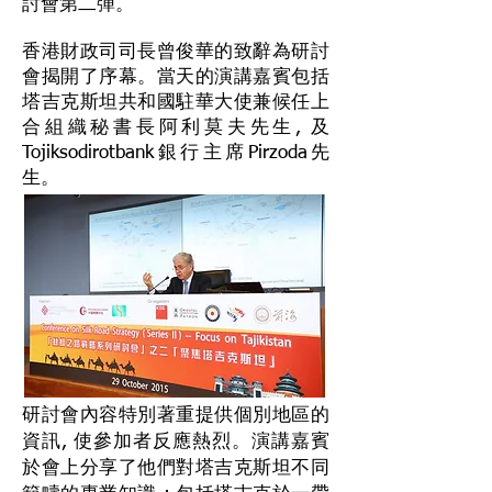
討會第二彈。
香港財政司司長曾俊華的致辭為研討
會揭開了序幕。當天的演講嘉賓包括
塔吉克斯坦共和國駐華大使兼候任上
合組織秘書長阿利莫夫先生, 及
Tojiksodirotbank銀行主席Pirzoda先
生。
研討會內容特別著重提供個別地區的
資訊, 使參加者反應熱烈。演講嘉賓
於會上分享了他們對塔吉克斯坦不同