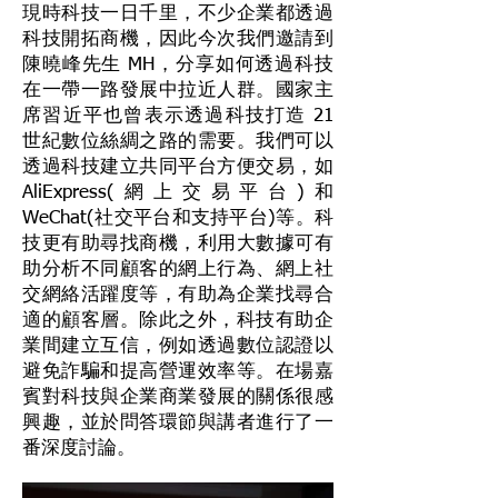
現時科技一日千里，不少企業都透過
科技開拓商機，因此今次我們邀請到
陳曉峰先生 MH，分享如何透過科技
在一帶一路發展中拉近人群。國家主
席習近平也曾表示透過科技打造 21
世紀數位絲綢之路的需要。我們可以
透過科技建立共同平台方便交易，如
AliExpress(網上交易平台)和
WeChat(社交平台和支持平台)等。科
技更有助尋找商機，利用大數據可有
助分析不同顧客的網上行為、網上社
交網絡活躍度等，有助為企業找尋合
適的顧客層。除此之外，科技有助企
業間建立互信，例如透過數位認證以
避免詐騙和提高營運效率等。在場嘉
賓對科技與企業商業發展的關係很感
興趣，並於問答環節與講者進行了一
番深度討論。